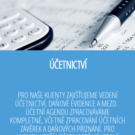
ÚČETNICTVÍ
PRO NAŠE KLIENTY ZAJIŠŤUJEME VEDENÍ
ÚČETNICTVÍ, DAŇOVÉ EVIDENCE A MEZD.
ÚČETNÍ AGENDU ZPRACOVÁVÁME
KOMPLETNĚ, VČETNĚ ZPRACOVÁNÍ ÚČETNÍCH
ZÁVĚREK A DAŇOVÝCH PŘIZNÁNÍ. PRO