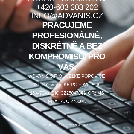
+420-603 303 202
INFO@ADVANIS.CZ
PRACUJEME
PROFESIONÁLNĚ,
DISKRÉTNĚ A BEZ
KOMPROMISŮ. PRO
VÁS.
ADVANIS S.R.O., VELKÉ POPOVICE
421, 25169 VELKÉ POPOVICE. IČ
25047043, DIČ CZ25047043. OR: MS
PRAHA, C 276901.
ADVANIS S.R.O.
©
2015
.
WEB BY MYHOME.CZ