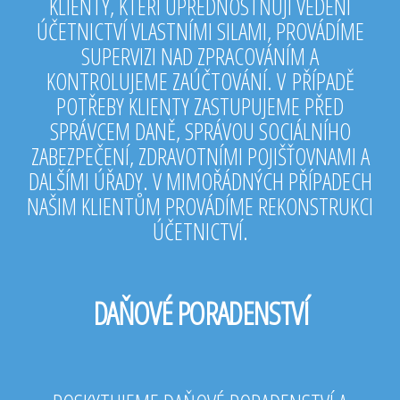
KLIENTY, KTEŘÍ UPŘEDNOSTŇUJÍ VEDENÍ
ÚČETNICTVÍ VLASTNÍMI SILAMI, PROVÁDÍME
SUPERVIZI NAD ZPRACOVÁNÍM A
KONTROLUJEME ZAÚČTOVÁNÍ. V PŘÍPADĚ
POTŘEBY KLIENTY ZASTUPUJEME PŘED
SPRÁVCEM DANĚ, SPRÁVOU SOCIÁLNÍHO
ZABEZPEČENÍ, ZDRAVOTNÍMI POJIŠŤOVNAMI A
DALŠÍMI ÚŘADY. V MIMOŘÁDNÝCH PŘÍPADECH
NAŠIM KLIENTŮM PROVÁDÍME REKONSTRUKCI
ÚČETNICTVÍ.
DAŇOVÉ PORADENSTVÍ