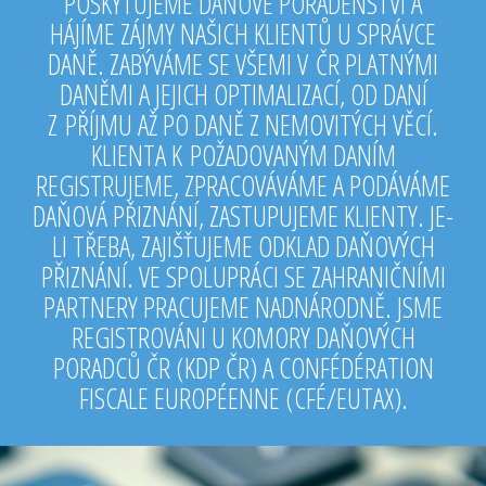
POSKYTUJEME DAŇOVÉ PORADENSTVÍ A
HÁJÍME ZÁJMY NAŠICH KLIENTŮ U SPRÁVCE
DANĚ. ZABÝVÁME SE VŠEMI V ČR PLATNÝMI
DANĚMI A JEJICH OPTIMALIZACÍ, OD DANÍ
Z PŘÍJMU AŽ PO DANĚ Z NEMOVITÝCH VĚCÍ.
KLIENTA K POŽADOVANÝM DANÍM
REGISTRUJEME, ZPRACOVÁVÁME A PODÁVÁME
DAŇOVÁ PŘIZNÁNÍ, ZASTUPUJEME KLIENTY. JE-
LI TŘEBA, ZAJIŠŤUJEME ODKLAD DAŇOVÝCH
PŘIZNÁNÍ. VE SPOLUPRÁCI SE ZAHRANIČNÍMI
PARTNERY PRACUJEME NADNÁRODNĚ. JSME
REGISTROVÁNI U KOMORY DAŇOVÝCH
PORADCŮ ČR (KDP ČR) A CONFÉDÉRATION
FISCALE EUROPÉENNE (CFÉ/EUTAX).