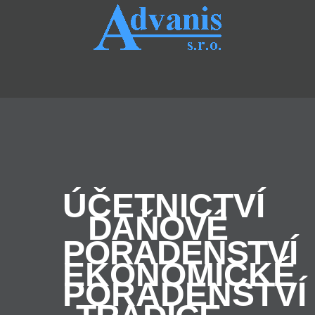
ÚČETNICTVÍ
DAŇOVÉ
PORADENSTVÍ
EKONOMICKÉ
PORADENSTVÍ